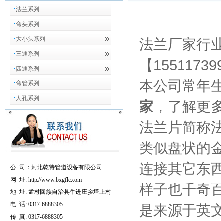
法兰系列
弯头系列
大小头系列
法兰厂家行
三通系列
【
1551173
四通系列
本公
司常年
弯管系列
人孔系列
家
，了解更
法兰片简称
类似盘状的
连接其它东
公 司：河北乾特管道设备有限公司
网 址: http://www.bxgflc.com
样子也千奇
地 址: 孟村回族自治县牛进庄乡塔上村
电 话: 0317-6888305
是来源于英文f
传 真: 0317-6888305