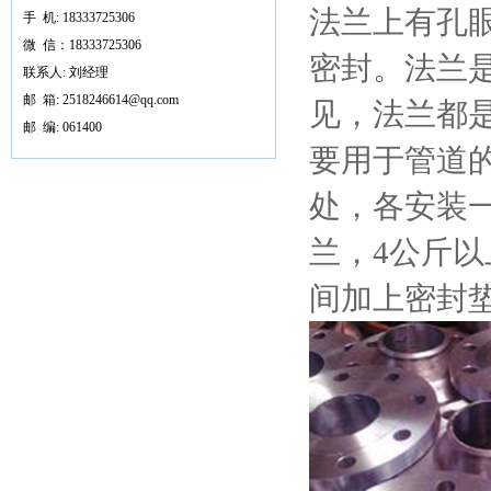
法兰上有孔
手 机:
18333725306
微 信：18333725306
密封。法兰
联系人: 刘经理
邮 箱: 2518246614@qq.com
见，法兰都
邮 编: 061400
要用于管道
处，各安装
兰，4公斤
间加上密封